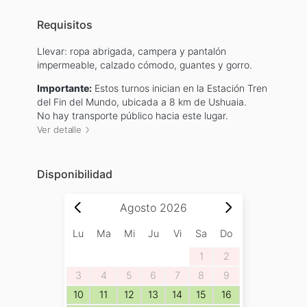
Requisitos
Llevar: ropa abrigada, campera y pantalón
impermeable, calzado cómodo, guantes y gorro.
Importante:
Estos turnos inician en la Estación Tren
del Fin del Mundo, ubicada a 8 km de Ushuaia.
No hay transporte público hacia este lugar.
Ver detalle
Disponibilidad
Agosto
2026
Lu
Ma
Mi
Ju
Vi
Sa
Do
1
2
3
4
5
6
7
8
9
10
11
12
13
14
15
16