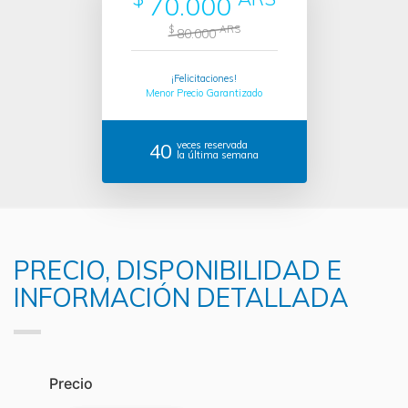
70.000
$
ARS
80.000
¡Felicitaciones!
Menor Precio Garantizado
40
veces reservada
la última semana
PRECIO, DISPONIBILIDAD E
INFORMACIÓN DETALLADA
Precio