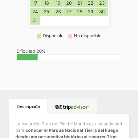
17
18
19
20
21
22
23
24
25
26
27
28
29
30
31
Disponible
No disponible
Dificultad 20%
Descripción
La excursión Tren del Fin del Mundo es una actividad
para
conocer el Parque Nacional Tierra del Fuego
desde una perspectiva histórica al recorrer 7 km