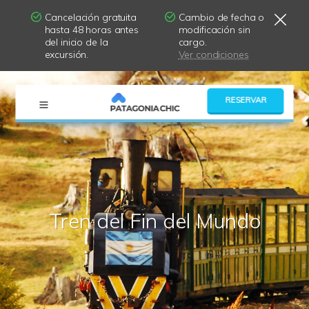
Cancelación gratuita
Cambio de fecha o
hasta 48 horas antes
modificación sin
del inicio de la
cargo.
excursión.
Ver condiciones
×
RESERVAR
Tren del Fin del Mundo