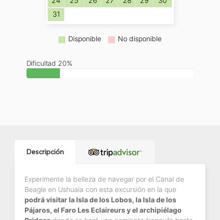
24
25
26
27
28
29
30
31
Disponible
No disponible
Dificultad 20%
Descripción
Experimente la belleza de navegar por el Canal de
Beagle en Ushuaia con esta excursión en la que
podrá visitar la Isla de los Lobos, la Isla de los
Pájaros, el Faro Les Eclaireurs y el archipiélago