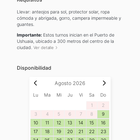
Llevar: anteojos para sol, protector solar, ropa
cómoda y abrigada, gorro, campera impermeable y
guantes.
Importante:
Estos turnos inician en el Puerto de
Ushuaia, ubicado a 300 metros del centro de la
ciudad.
Ver detalle
Disponibilidad
Agosto
2026
Lu
Ma
Mi
Ju
Vi
Sa
Do
1
2
3
4
5
6
7
8
9
10
11
12
13
14
15
16
17
18
19
20
21
22
23