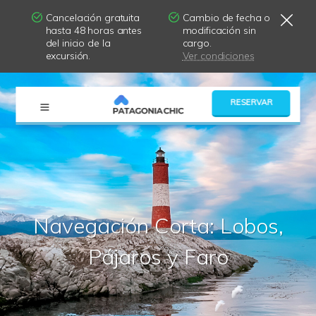
Cancelación gratuita
Cambio de fecha o
hasta 48 horas antes
modificación sin
del inicio de la
cargo.
excursión.
Ver condiciones
×
RESERVAR
Navegación Corta: Lobos,
Pájaros y Faro