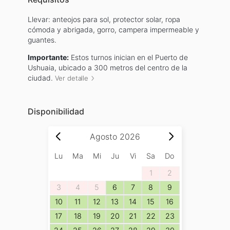
Llevar: anteojos para sol, protector solar, ropa
cómoda y abrigada, gorro, campera impermeable y
guantes.
Importante:
Estos turnos inician en el Puerto de
Ushuaia, ubicado a 300 metros del centro de la
ciudad.
Ver detalle
Disponibilidad
Agosto
2026
Lu
Ma
Mi
Ju
Vi
Sa
Do
1
2
3
4
5
6
7
8
9
10
11
12
13
14
15
16
17
18
19
20
21
22
23