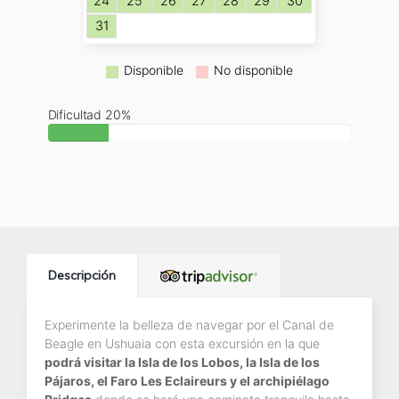
24
25
26
27
28
29
30
31
Disponible
No disponible
Dificultad 20%
Descripción
Experimente la belleza de navegar por el Canal de
Beagle en Ushuaia con esta excursión en la que
podrá visitar la Isla de los Lobos, la Isla de los
Pájaros, el Faro Les Eclaireurs y el archipiélago