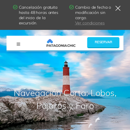
Cancelación gratuita
Cambio de fecha o
hasta 48 horas antes
modificación sin
del inicio de la
cargo.
excursión.
Ver condiciones
×
RESERVAR
Navegación Corta: Lobos,
Pájaros y Faro