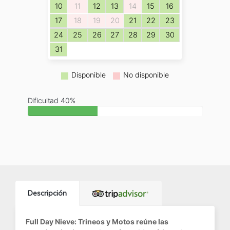
10
11
12
13
14
15
16
17
18
19
20
21
22
23
24
25
26
27
28
29
30
31
Disponible
No disponible
Dificultad 40%
Descripción
Full Day Nieve: Trineos y Motos reúne las